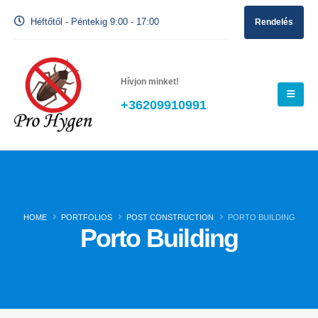
Héftőtől - Péntekig 9:00 - 17:00
Rendelés
Hívjon minket!
+36209910991
HOME
PORTFOLIOS
POST CONSTRUCTION
PORTO BUILDING
Porto Building