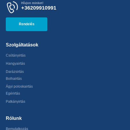
Hívjon minket!
+36209910991
Rendelés
Szolgáltatások
Csótányirtás
Hangyairtás
Darázsirtás
Bolhairtás
Ágyi poloskairtás
Egérirtás
Patkányirtás
Rólunk
Bemutatkozás