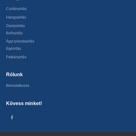
Csótányirtás
Hangyairtás
Darázsirtás
Bolhairtás
Ágyi poloskairtás
Egérirtás
Patkányirtás
Rólunk
Bemutatkozás
Kövess minket!