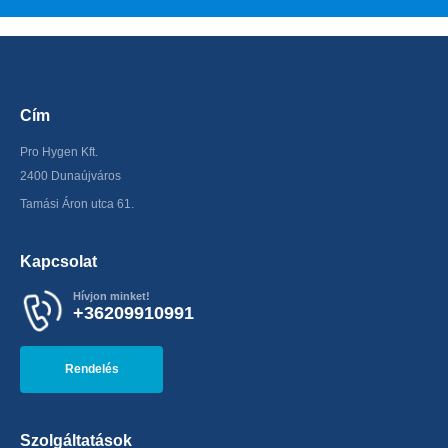
Cím
Pro Hygen Kft.
2400 Dunaújváros
Tamási Áron utca 61.
Kapcsolat
Hívjon minket!
+36209910991
Rendelés
Szolgáltatások