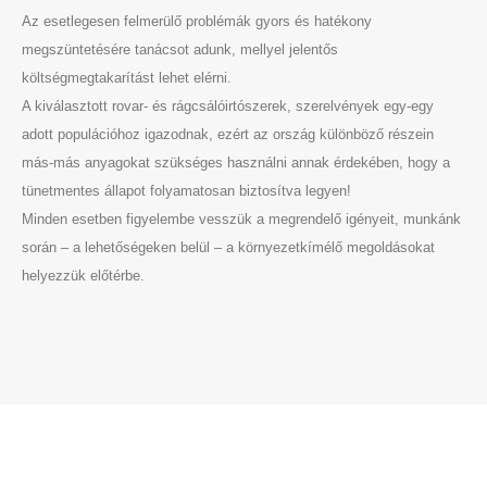
Az esetlegesen felmerülő problémák gyors és hatékony
megszüntetésére tanácsot adunk, mellyel jelentős
költségmegtakarítást lehet elérni.
A kiválasztott rovar- és rágcsálóirtószerek, szerelvények egy-egy
adott populációhoz igazodnak, ezért az ország különböző részein
más-más anyagokat szükséges használni annak érdekében, hogy a
tünetmentes állapot folyamatosan biztosítva legyen!
Minden esetben figyelembe vesszük a megrendelő igényeit, munkánk
során – a lehetőségeken belül – a környezetkímélő megoldásokat
helyezzük előtérbe.