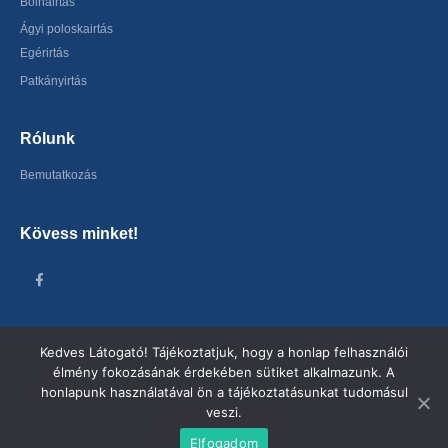
Bolhairtás
Ágyi poloskairtás
Egérirtás
Patkányirtás
Rólunk
Bemutatkozás
Kövess minket!
Kedves Látogató! Tájékoztatjuk, hogy a honlap felhasználói
élmény fokozásának érdekében sütiket alkalmazunk. A
honlapunk használatával ön a tájékoztatásunkat tudomásul
Pro Hygen Kft. © 2026. Minden jog fenntartva.
veszi.
Elfogadom