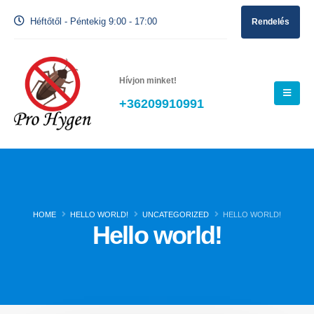
Héftőtől - Péntekig 9:00 - 17:00
Rendelés
Hívjon minket!
+36209910991
HOME
HELLO WORLD!
UNCATEGORIZED
HELLO WORLD!
Hello world!