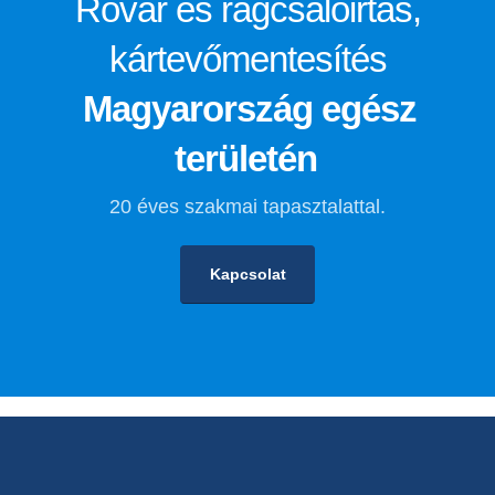
Rovar és rágcsálóirtás,
kártevőmentesítés
Magyarország egész
területén
20 éves szakmai tapasztalattal.
Kapcsolat