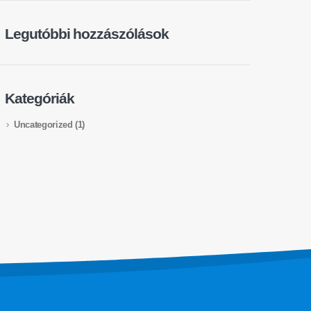
Legutóbbi hozzászólások
Kategóriák
Uncategorized
(1)
Rólunk
Kövess minket!
emutatkozás