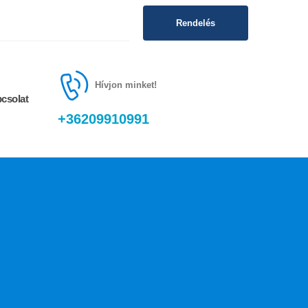
Rendelés
Hívjon minket!
csolat
+36209910991